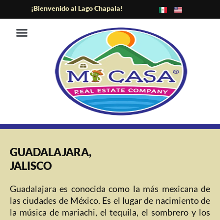
Ir
¡Bienvenido al Lago Chapala!
al
contenido
ÁREA DEL LAGO
PREGUNTAS FRECUENTES
PUERTO VALLARTA
GUADALAJARA,
JALISCO
Guadalajara es conocida como la más mexicana de
las ciudades de México. Es el lugar de nacimiento de
la música de mariachi, el tequila, el sombrero y los